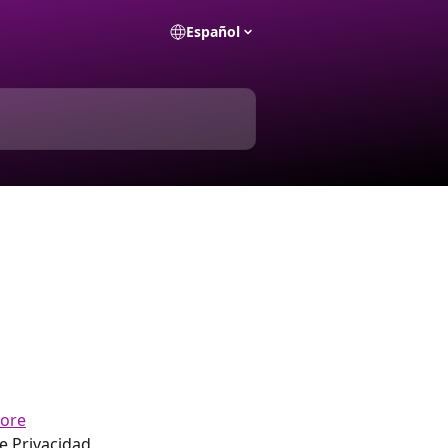
Español
g
tore
de Privacidad