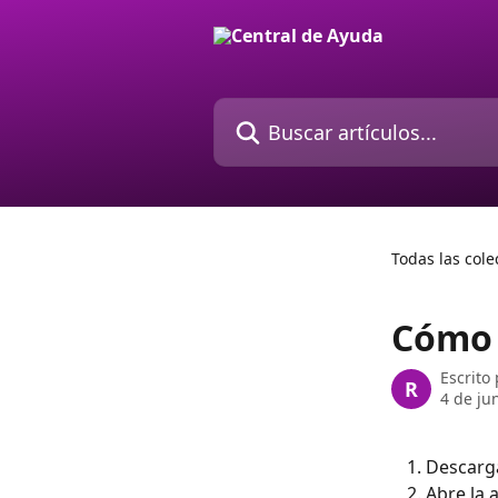
Ir al contenido principal
Buscar artículos...
Todas las cole
Cómo 
Escrito
R
4 de ju
Descarga
Abre la 